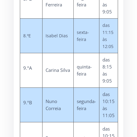
Ferreira
feira
às
9:05
das
sexta-
11:15
8.ºE
Isabel Dias
feira
às
12:05
das
quinta-
8:15
9.ºA
Carina Silva
feira
às
9:05
das
Nuno
segunda-
10:15
9.ºB
Correia
feira
às
11:05
das
10:15