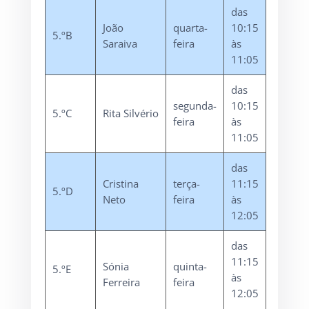
das
João
quarta-
10:15
5.ºB
Saraiva
feira
às
11:05
das
segunda-
10:15
5.ºC
Rita Silvério
feira
às
11:05
das
Cristina
terça-
11:15
5.ºD
Neto
feira
às
12:05
das
11:15
Sónia
quinta-
5.ºE
às
Ferreira
feira
12:05