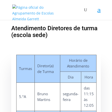
Atendimento Diretores de turma
(escola sede)
Horário de
Diretor(a)
Atendimento
Turmas
de Turma
Dia
Hora
das
Bruno
segunda-
11:15
5.ºA
Martins
feira
às
12:05