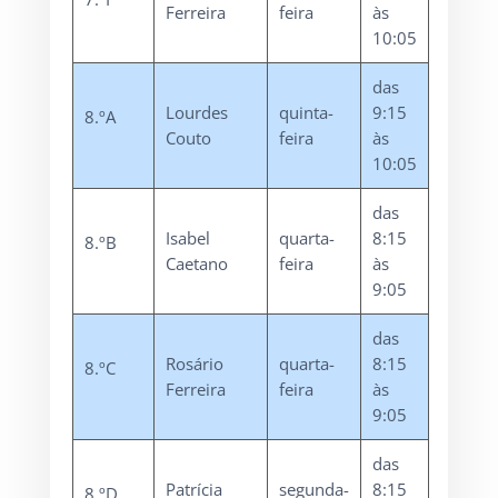
Ferreira
feira
às
10:05
das
Lourdes
quinta-
9:15
8.ºA
Couto
feira
às
10:05
das
Isabel
quarta-
8:15
8.ºB
Caetano
feira
às
9:05
das
Rosário
quarta-
8:15
8.ºC
Ferreira
feira
às
9:05
das
Patrícia
segunda-
8:15
8.ºD