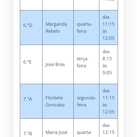
das
Margarida
quarta-
11:15
6.ºD
Rebelo
feira
às
12:05
das
terça-
8:15
6.ºE
José Brás
feira
às
9:05
das
Florbela
segunda-
11:15
7.ºA
Gonzalez
feira
às
12:05
das
Maria José
quarta-
12:15
7.ºB