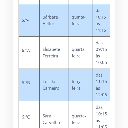
das
Bárbara
quinta-
10:15
5.ºF
Heitor
feira
às
11:15
das
Elisabete
quarta-
09:15
6.ºA
Ferreira
feira
às
10:05
das
Lucília
terça-
11:15
6.ºB
Carneiro
feira
às
12:05
das
10:15
Sara
quarta-
6.ºC
às
Carvalho
feira
11:05