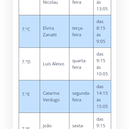
Nicolau
feira
às
13:05
das
Elvira
terça-
8:15
7.ºC
Zanatti
feira
às
9:05
das
quarta-
9:15
7.ºD
Luís Aleixo
feira
às
10:05
das
Catarina
segunda-
14:15
7.ºE
Verdugo
feira
às
15:05
das
João
sexta-
9:15
7.ºF