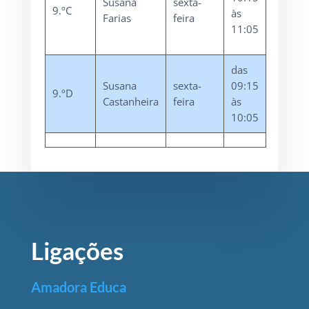
Susana
sexta-
9.ºC
às
Farias
feira
11:05
das
Susana
sexta-
09:15
9.ºD
Castanheira
feira
às
10:05
Ligações
Amadora Educa